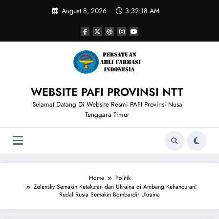
Skip
August 8, 2026
3:32:19 AM
to
content
WEBSITE PAFI PROVINSI NTT
Selamat Datang Di Website Resmi PAFI Provinsi Nusa
Tenggara Timur
Home
Politik
Zelensky Semakin Ketakutan dan Ukraina di Ambang Kehancuran!
Rudal Rusia Semakin Bombardir Ukraina