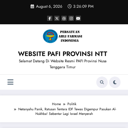
Skip
August 6, 2026
3:26:09 PM
to
content
WEBSITE PAFI PROVINSI NTT
Selamat Datang Di Website Resmi PAFI Provinsi Nusa
Tenggara Timur
Home
Politik
Netanyahu Panik, Ratusan Tentara IDF Tewas Digempur Pasukan Al-
Nukhba! Sebentar Lagi Israel Menyerah