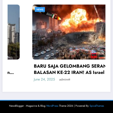
NEWS
BARU SAJA GELOMBANG SERANGAN
BALASAN KE-22 IRAN! AS Israel Panik Tel
Aviv Diambang Kehancuran
June 24, 2025
adminntt
NewsBlogger - Magazine & Blog
WordPress
Theme 2026 | Powered By
SpiceThemes